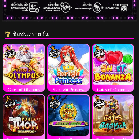
ชัยชนะรายวัน
Gates of Olympus
Starlight Princess
Gates of Olympus