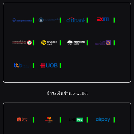
ชำระเงินผ่าน e-wallet