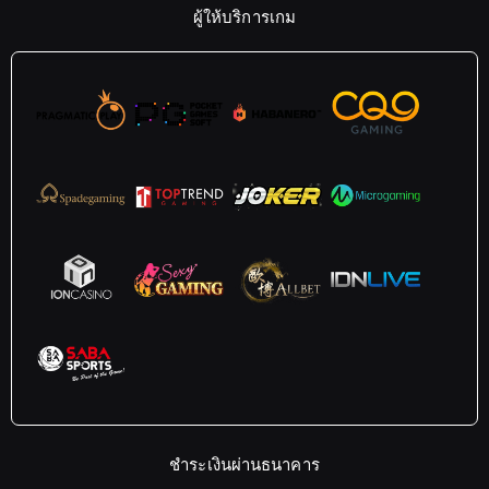
ผู้ให้บริการเกม
ชำระเงินผ่านธนาคาร