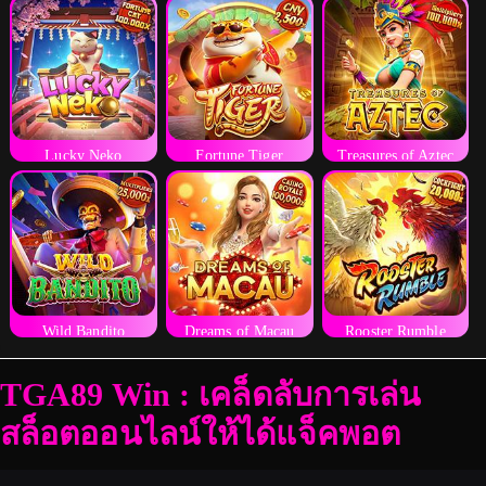
Lucky Neko
Fortune Tiger
Treasures of Aztec
Wild Bandito
Dreams of Macau
Rooster Rumble
TGA89 Win : เคล็ดลับการเล่น
สล็อตออนไลน์ให้ได้แจ็คพอต