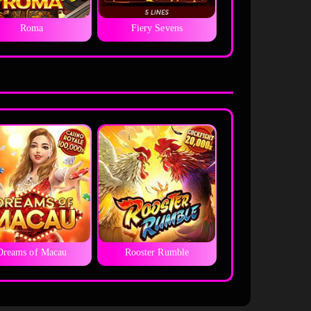
Roma
Fiery Sevens
Dreams of Macau
Rooster Rumble