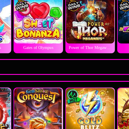
s
Gates of Olympus
Power of Thor Megaways