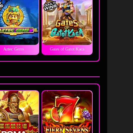
Aztec Gems
Gates of Gatot Kaca