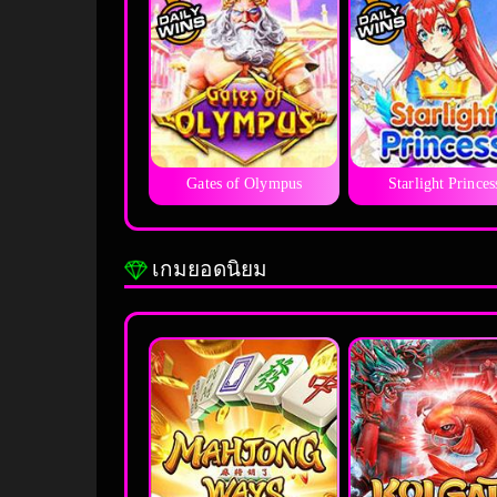
Gates of Olympus
Starlight Princes
เกมยอดนิยม